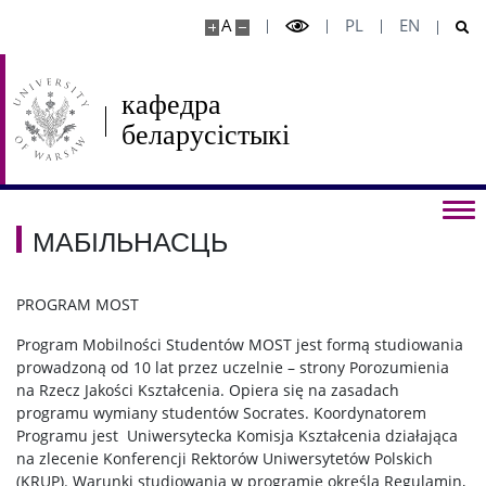
A
PL
EN
МАЙСТЭРНЯ
МАЙСТРЭНЯ БЕЛАРУСІСТЫЧНАЙ
кафедра
ГЛОТАДЫДАКТЫКІ
беларусістыкі
Пра нас
Запрашэнні
МАБІЛЬНАСЦЬ
Часопіс
PROGRAM MOST
Program Mobilności Studentów MOST jest formą studiowania
Тэатральна-драматургічная навуковая студыя
prowadzoną od 10 lat przez uczelnie – strony Porozumienia
na Rzecz Jakości Kształcenia. Opiera się na zasadach
programu wymiany studentów Socrates. Koordynatorem
ПАСЛЯДЫПЛОМНАЯ АДУКАЦЫЯ
Programu jest Uniwersytecka Komisja Kształcenia działająca
na zlecenie Konferencji Rektorów Uniwersytetów Polskich
(KRUP). Warunki studiowania w programie określa Regulamin,