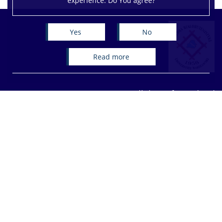
experience. Do You agree?
Yes
No
read more
Кафедра беларусістыкі
Факультэт прыкладной
лінгвістыкі
Варшаўскі ўніверсітэт
вул. Добра, 55
00-312 Варшава
Accessibility Declaration
Site map