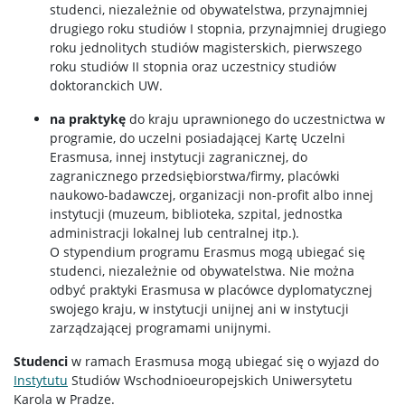
studenci, niezależnie od obywatelstwa, przynajmniej
drugiego roku studiów I stopnia, przynajmniej drugiego
roku jednolitych studiów magisterskich, pierwszego
roku studiów II stopnia oraz uczestnicy studiów
doktoranckich UW.
na praktykę
do kraju uprawnionego do uczestnictwa w
programie, do uczelni posiadającej Kartę Uczelni
Erasmusa, innej instytucji zagranicznej, do
zagranicznego przedsiębiorstwa/firmy, placówki
naukowo-badawczej, organizacji non-profit albo innej
instytucji (muzeum, biblioteka, szpital, jednostka
administracji lokalnej lub centralnej itp.).
O stypendium programu Erasmus mogą ubiegać się
studenci, niezależnie od obywatelstwa. Nie można
odbyć praktyki Erasmusa w placówce dyplomatycznej
swojego kraju, w instytucji unijnej ani w instytucji
zarządzającej programami unijnymi.
Studenci
w ramach Erasmusa mogą ubiegać się o wyjazd do
Instytutu
Studiów Wschodnioeuropejskich Uniwersytetu
Karola w Pradze.