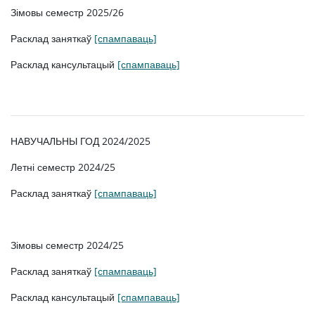
Зімовы семестр 2025/26
Расклад заняткаў
[спампаваць]
Навуковы камітэт
Расклад кансультацый
[спампаваць]
Тэрміны
Дакументы
НАВУЧАЛЬНЫ ГОД 2024/2025
Летні семестр 2024/25
Кантакт OJB
Расклад заняткаў
[спампаваць]
ДАСЛЕДАВАННІ І КАНФЕРЭНЦЫІ
Зімовы семестр 2024/25
Даследаванні
Расклад заняткаў
[спампаваць]
Расклад кансультацый
[спампаваць]
Гранты