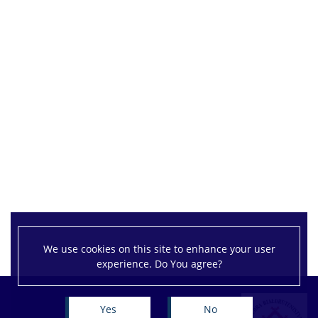
Канферэнцыі
МАЙСТЭРНЯ
МАЙСТРЭНЯ БЕЛАРУСІСТЫЧНАЙ
ГЛОТАДЫДАКТЫКІ
Пра нас
Запрашэнні
Часопіс
We use cookies on this site to enhance your user
experience. Do You agree?
Тэатральна-драматургічная навуковая студыя
Yes
No