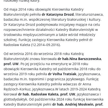
naukowy rozwój kadry.
Od maja 2014 roku obowiązki Kierownika Katedry
Białorutenistyki pełniła
dr
Katarzyna Drozd
, literaturoznawca,
badaczka m.in. współczesnej literatury białoruskiej i kultury.
Dr Katarzyna Drozd podejmowała inicjatywy mające na celu
rozpowszechnienie działalności Katedry Białorutenistyki w
środowisku międzyuczelnianym a także wśród młodzieży
szkolnej. Funkcję zastępcy Kierownika Katedry pełnił dr
Radosław Kaleta (12.2014–09.2016).
Od września 2016 do września 2018 roku Katedrą
Białorutenistyki znowu kierowała
dr hab.
Nina Barszczewska
,
prof. UW
. Po jej przejściu na emeryturę w 2018 roku
obowiązki Kierownika Katedry od października 2018 roku do
września 2019 roku pełniła
dr Volha Tratsiak
, językoznawca,
badaczka m.in. toponimii i pogranicza językowego. Funkcję
zastępcy Kierownika Katedry pełniła wówczas dr Anna
Rędzioch-Korkuz, językoznawca.W latach 2019-2024 Katedrą
kierował
dr hab. Radosław Kaleta, prof. UW
, językoznawca i
glottodydaktyk. Od października 2024 roku funkcję kierownika
Katedry Białorutenistyki pełni
dr hab. Andriej Moskwin, prof.