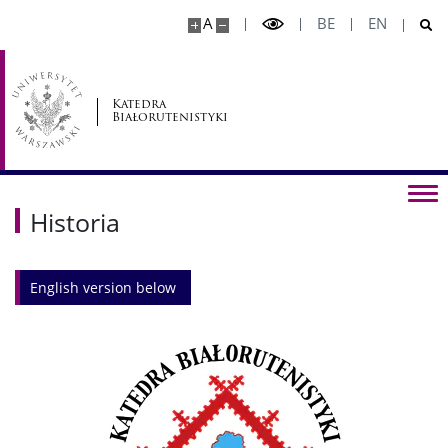
A
BE
EN
Katedra
Białorutenistyki
Historia
english version below