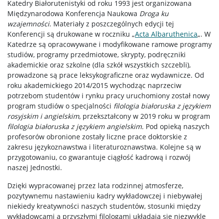
Katedry Białorutenistyki od roku 1993 jest organizowana
Międzynarodowa Konferencja Naukowa
Droga ku
wzajemności
. Materiały z poszczególnych edycji tej
Konferencji są drukowane w roczniku „
Acta Albaruthenica
„. W
Katedrze są opracowywane i modyfikowane ramowe programy
studiów, programy przedmiotowe, skrypty, podręczniki
akademickie oraz szkolne (dla szkół wszystkich szczebli),
prowadzone są prace leksykograficzne oraz wydawnicze. Od
roku akademickiego 2014/2015 wychodząc naprzeciw
potrzebom studentów i rynku pracy uruchomiony został nowy
program studiów o specjalności
filologia białoruska z językiem
rosyjskim i angielskim
, przekształcony w 2019 roku w program
filologia białoruska z językiem angielskim
.
Pod opieką naszych
profesorów obronione zostały liczne prace doktorskie z
zakresu językoznawstwa i literaturoznawstwa. Kolejne są w
przygotowaniu, co gwarantuje ciągłość kadrową i rozwój
naszej Jednostki.
Dzięki wypracowanej przez lata rodzinnej atmosferze,
pozytywnemu nastawieniu kadry wykładowczej i niebywałej
niekiedy kreatywności naszych studentów, stosunki między
wykładowcami a przyszłymi filologami układają się niezwykle