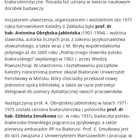
białorutenistyczne. Posiada też uznany w świecie naukowym
dorobek badawczy.
Inicjatorem utworzenia, organizatorem i wieloletnim (do 1971
roku) kierownikiem Katedry (i Zakładu) była
prof. dr
hab. Antonina Obrębska-Jabłońska
(1901-1994) – wybitna
slawistka, autorka licznych prac z zakresu językoznawstwa
słowiańskiego, a także wraz z M. Biryłą współredaktorka
jedynego aż do 2005 roku „Podręcznego słownika polsko-
białoruskiego” (wydanego w 1962 r. przez Wiedzę
Powszechną). W utworzeniu i kształtowaniu początków
Katedry nieocenioną pomoc okazał Białoruski Uniwersytet
Państwowy w Mińsku, który chociażby przekazał nowej
jednostce sporą bibliotekę, a także (w razie potrzeby)
delegował do pomocy dydaktycznej swoich pracowników.
Następczynią prof. A. Obrębskiej-Jabłońskiej w latach 1971-
1975 została ceniona białorutenistka i polonistka
prof. dr
hab. Elżbieta Smułkowa
(ur. w roku 1931), badaczka polsko-
białorusko-litewskiego pogranicza językowego, a także
pierwszy ambasador RP na Białorusi. Prof. E. Smułkowa jest
do dziś związana z Uniwersytetem Warszawskim i pracując w