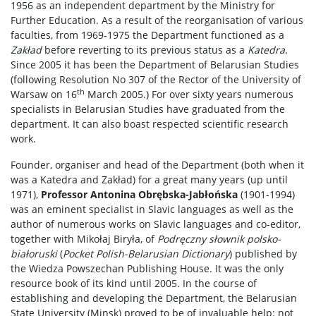
1956 as an independent department by the Ministry for
Further Education. As a result of the reorganisation of various
faculties, from 1969-1975 the Department functioned as a
Zakład
before reverting to its previous status as a
Katedra
.
Since 2005 it has been the Department of Belarusian Studies
(following Resolution No 307 of the Rector of the University of
th
Warsaw on 16
March 2005.) For over sixty years numerous
specialists in Belarusian Studies have graduated from the
department. It can also boast respected scientific research
work.
Founder, organiser and head of the Department (both when it
was a Katedra and Zakład) for a great many years (up until
1971),
Professor Antonina Obrębska-Jabłońska
(1901-1994)
was an eminent specialist in Slavic languages as well as the
author of numerous works on Slavic languages and co-editor,
together with Mikołaj Biryła, of
Podręczny słownik polsko-
białoruski
(
Pocket Polish-Belarusian Dictionary
) published by
the Wiedza Powszechan Publishing House. It was the only
resource book of its kind until 2005. In the course of
establishing and developing the Department, the Belarusian
State University (Minsk) proved to be of invaluable help: not