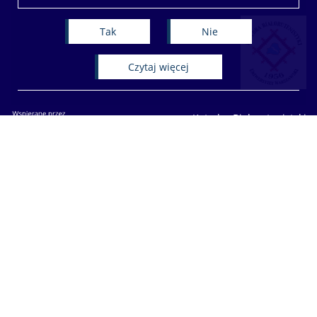
Tak
Nie
czytaj więcej
Katedra Białorutenistyki
Wydział Lingwistyki Stosowanej
Uniwersytet Warszawski
00-312 Warszawa ul. Dobra 55
Deklaracja dostępności
Mapa stron
Facebook
Youtube
Instagram