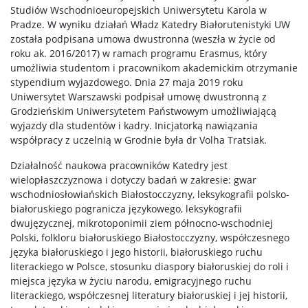
Studiów Wschodnioeuropejskich Uniwersytetu Karola w
Pradze. W wyniku działań Władz Katedry Białorutenistyki UW
została podpisana umowa dwustronna (weszła w życie od
roku ak. 2016/2017) w ramach programu Erasmus, który
umożliwia studentom i pracownikom akademickim otrzymanie
stypendium wyjazdowego. Dnia 27 maja 2019 roku
Uniwersytet Warszawski podpisał umowę dwustronną z
Grodzieńskim Uniwersytetem Państwowym umożliwiającą
wyjazdy dla studentów i kadry. Inicjatorką nawiązania
współpracy z uczelnią w Grodnie była dr Volha Tratsiak.
Działalność naukowa pracowników Katedry jest
wielopłaszczyznowa i dotyczy badań w zakresie: gwar
wschodniosłowiańskich Białostocczyzny, leksykografii polsko-
białoruskiego pogranicza językowego, leksykografii
dwujęzycznej, mikrotoponimii ziem północno-wschodniej
Polski, folkloru białoruskiego Białostocczyzny, współczesnego
języka białoruskiego i jego historii, białoruskiego ruchu
literackiego w Polsce, stosunku diaspory białoruskiej do roli i
miejsca języka w życiu narodu, emigracyjnego ruchu
literackiego, współczesnej literatury białoruskiej i jej historii,