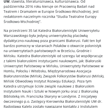
UW
, slawista, literaturoznawca, kulturoznawca. Od
października 2016 roku kieruje on Pracownią Badań nad
Teatrem i Dramatem w Europie Środkowo-Wschodniej. Jest
redaktorem naczelnym rocznika “Studia Teatralne Europy
Środkowo-Wschodniej”.
Na przestrzeni 35 lat Katedra Białorutenistyki Uniwersytetu
Warszawskiego była jedyną uniwersytecką placówką
dydaktyczno-naukową poza granicami Białorusi. Fakt ten był
bardzo pomocny w staraniach Polaków o otwarcie polonistyk
na uniwersytetach państwowych w Brześciu, Grodnie i
Mińsku. Katedra Białorutenistyki od szeregu lat współpracuje
z takimi białoruskimi instytucjami naukowymi, jak: Białoruski
Uniwersytet Państwowy w Mińsku, Uniwersytety Państwowe w
Homlu, Połocku i Witebsku, Międzynarodowa Asocjacja
Białorutenistów (Mińsk), Związek Folkorystów Białorusi (Mińsk),
Miński Obwodowy Instytut Rozwoju Edukacji. Poza tym
Katedra utrzymuje ścisłe związki naukowe z Białoruskim
Instytutem Nauki i Sztuki w Nowym Jorku oraz z Białoruską
Biblioteką im. Franciszka Skaryny w Londynie. Z inicjatywy
ówczesnego p.o. Zastępcy Kierownika Białorutenistyki UW dr.
Radosława Kalety zostały nawiązane kontakty z Instytutem