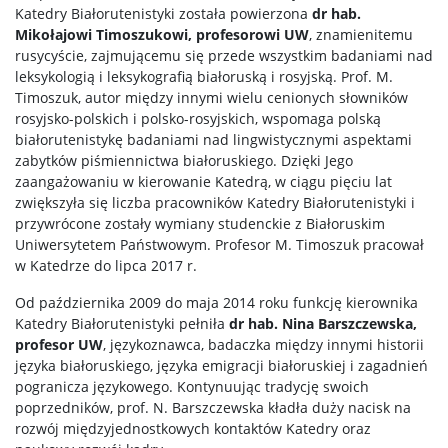
Katedry Białorutenistyki została powierzona
dr hab.
Mikołajowi Timoszukowi, profesorowi UW
, znamienitemu
rusycyście, zajmującemu się przede wszystkim badaniami nad
leksykologią i leksykografią białoruską i rosyjską. Prof. M.
Timoszuk, autor między innymi wielu cenionych słowników
rosyjsko-polskich i polsko-rosyjskich, wspomaga polską
białorutenistykę badaniami nad lingwistycznymi aspektami
zabytków piśmiennictwa białoruskiego. Dzięki Jego
zaangażowaniu w kierowanie Katedrą, w ciągu pięciu lat
zwiększyła się liczba pracowników Katedry Białorutenistyki i
przywrócone zostały wymiany studenckie z Białoruskim
Uniwersytetem Państwowym. Profesor M. Timoszuk pracował
w Katedrze do lipca 2017 r.
Od października 2009 do maja 2014 roku funkcję kierownika
Katedry Białorutenistyki pełniła
dr hab. Nina Barszczewska,
profesor UW
, językoznawca, badaczka między innymi historii
języka białoruskiego, języka emigracji białoruskiej i zagadnień
pogranicza językowego. Kontynuując tradycję swoich
poprzedników, prof. N. Barszczewska kładła duży nacisk na
rozwój międzyjednostkowych kontaktów Katedry oraz