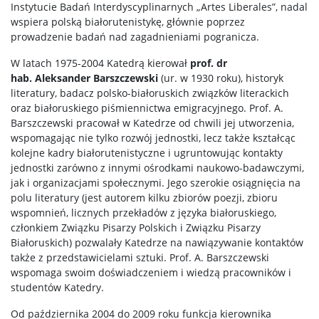
Instytucie Badań Interdyscyplinarnych „Artes Liberales”, nadal
wspiera polską białorutenistykę, głównie poprzez
prowadzenie badań nad zagadnieniami pogranicza.
W latach 1975-2004 Katedrą kierował
prof. dr
hab. Aleksander Barszczewski
(ur. w 1930 roku), historyk
literatury, badacz polsko-białoruskich związków literackich
oraz białoruskiego piśmiennictwa emigracyjnego. Prof. A.
Barszczewski pracował w Katedrze od chwili jej utworzenia,
wspomagając nie tylko rozwój jednostki, lecz także kształcąc
kolejne kadry białorutenistyczne i ugruntowując kontakty
jednostki zarówno z innymi ośrodkami naukowo-badawczymi,
jak i organizacjami społecznymi. Jego szerokie osiągnięcia na
polu literatury (jest autorem kilku zbiorów poezji, zbioru
wspomnień, licznych przekładów z języka białoruskiego,
członkiem Związku Pisarzy Polskich i Związku Pisarzy
Białoruskich) pozwalały Katedrze na nawiązywanie kontaktów
także z przedstawicielami sztuki. Prof. A. Barszczewski
wspomaga swoim doświadczeniem i wiedzą pracowników i
studentów Katedry.
Od października 2004 do 2009 roku funkcja kierownika