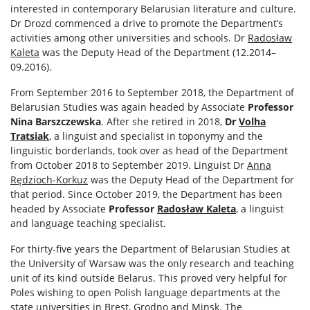
interested in contemporary Belarusian literature and culture.
Dr Drozd commenced a drive to promote the Department’s
activities among other universities and schools. Dr
Radosław
Kaleta
was the Deputy Head of the Department (12.2014–
09.2016).
From September 2016 to September 2018, the Department of
Belarusian Studies was again headed by Associate
Professor
Nina Barszczewska
. After she retired in 2018,
Dr
Volha
Tratsiak
, a linguist and specialist in toponymy and the
linguistic borderlands, took over as head of the Department
from October 2018 to September 2019. Linguist Dr
Anna
Rędzioch-Korkuz
was the Deputy Head of the Department for
that period. Since October 2019, the Department has been
headed by Associate
Professor
Radosław Kaleta
, a linguist
and language teaching specialist.
For thirty-five years the Department of Belarusian Studies at
the University of Warsaw was the only research and teaching
unit of its kind outside Belarus. This proved very helpful for
Poles wishing to open Polish language departments at the
state universities in Brest, Grodno and Minsk. The