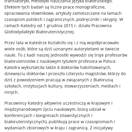
translatoryki, metodyki nauczania języka białoruskiego.
Efektem tych badań są liczne prace monograficzne,
opracowania słownikowe, artykuły zamieszczane na łamach
czasopism polskich i zagranicznych, podręczniki i skrypty. W
ramach Katedry od 1 grudnia 2015 r. działa Pracownia
Glottodydaktyki Białorutenistycznej.
Przez lata w Katedrze kształciło się i z nią współpracowało
wiele osób, które są dziś uznanymi autorytetami w świecie
nauki. To z kadr naszej jednostki wywodzi się troje profesorów
białorutenistów z naukowym tytułem profesora w Polsce.
Katedra wykształciła także 4 doktorów habilitowanych,
dziewięciu doktorów i przeszło czterystu magistrów, którzy do
dziś z powodzeniem pracują w związanych z Białorusią
szkołach, instytucjach kultury, stowarzyszeniach, mediach i
innych.
Pracownicy Katedry aktywnie uczestniczą w krajowym i
międzynarodowym życiu naukowym, biorą udział w
konferencjach i kongresach (slawistycznych i
białorutenistycznych), publikują prace w czasopismach i
wydaniach zbiorowych w kraju i zagranicą. Z inicjatywy