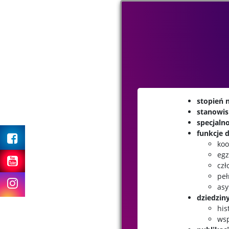
stopień
stanowi
specjaln
Facebook
funkcje
ko
Youtube
egz
czł
pe
Instagram
asy
dziedzin
his
wsp