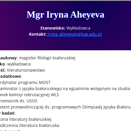
Mgr Iryna Aheyeva
Stanowisko:
Wykładowca
Kontakt:
iryna_aheyeva[at]uw.edu.pl
 naukowy
: magister filologii białoruskiej
sko
: wykładowca
ość
: literaturoznawstwo
 dodatkowe
:
ordynator programu MOST
aminator z języka białoruskiego na egzaminie wstępnym na studia
onek komisji rekrutacyjnej WLS
łnomocnik ds. USOS
stent przewodniczącej ds. programowych Olimpiady Języka Białoru
y badań
:
toria literatury białoruskiej
ółczesna literatura białoruska