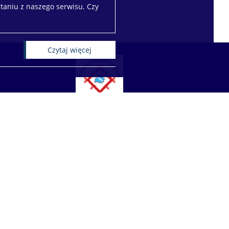
taniu z naszego serwisu. Czy
czytaj więcej
Katedra Białorutenistyki
Wydział Lingwistyki Stosowanej
Uniwersytet Warszawski
00-312 Warszawa ul. Dobra 55