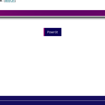
je
: [
więcej
]
powrót