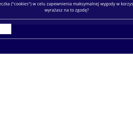
teczka ("cookies") w celu zapewnienia maksymalnej wygody w korzys
wyrażasz na to zgodę?
Deklaracja dostępności
Mapa stron