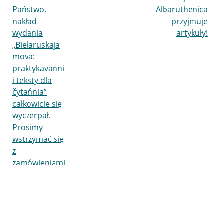
Państwo,
Albaruthenica
nakład
przyjmuje
wydania
artykuły!
„Biełaruskaja
mova:
praktykavańni
i teksty dla
čytańnia”
całkowicie się
wyczerpał.
Prosimy
wstrzymać się
z
zamówieniami.