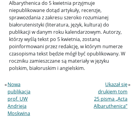
O Pracowni
Albarythenica do 5 kwietnia przyjmuje
niepublikowane dotąd artykuły, recenzje,
sprawozdania z zakresu szeroko rozumianej
Zaproszenia
białorutenistyki (literatura, język, kultura) do
publikacji w danym roku kalendarzowym. Autorzy,
Czasopismo
którzy wyślą tekst po 5 kwietnia, zostaną
poinformowani przez redakcję, w którym numerze
czasopisma tekst będzie mógł być opublikowany. W
PRACOWNIA BADAŃ NAD TEATREM I DRAMATEM
roczniku zamieszczane są materiały w języku
polskim, białoruskim i angielskim.
Zespół Badawczy nad Dialektami Białoruskimi
«
Nowa
Ukazał się
»
Zespół Badawczy nad Współczesną Literaturą
publikacja
drukiem tom
Białoruską
prof. UW
25 pisma „Acta
Andrieja
Albaruthenica”
STUDIA PODYPLOMOWE
Moskwina