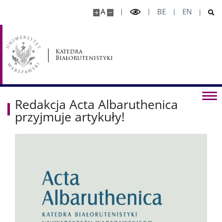
A
BE
EN
Strona archiwalna
CZASOPISMO “JĘZYK BIAŁORUSKI JAKO OBCY”
Katedra
Białorutenistyki
OLIMPIADA
Redakcja Acta Albaruthenica
O Olimpiadzie
przyjmuje artykuły!
Komitet Główny
Terminy
Dokumenty