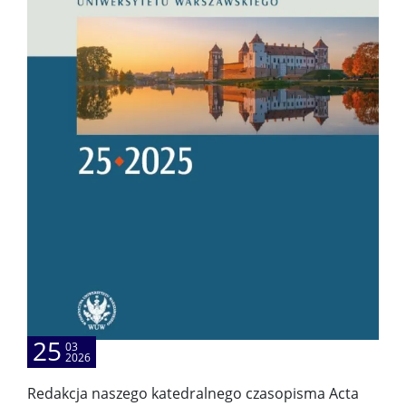
Kontakt OJB
BADANIA I KONFERENCJE
Badania
Granty
Konferencje
PRACOWNIE
25
PRACOWNIA GLOTTODYDAKTYKI
03
2026
BIAŁORUTENISTYCZNEJ
Redakcja naszego katedralnego czasopisma Acta